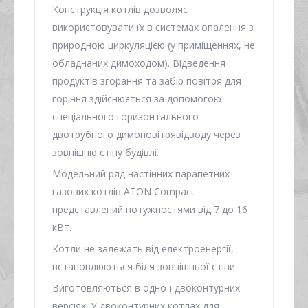
Конструкція котлів дозволяє
використовувати їх в системах опалення з
природною циркуляцією (у приміщеннях, не
обладнаних димоходом). Відведення
продуктів згорання та забір повітря для
горіння здійснюється за допомогою
спеціального горизонтального
двотрубного димоповітрявідводу через
зовнішню стіну будівлі.
Модельний ряд настінних парапетних
газових котлів ATON Compact
представлений потужностями від 7 до 16
кВт.
Котли не залежать від електроенергії,
встановлюються біля зовнішньої стіни.
Виготовляються в одно-і двоконтурних
версіях. У двоконтурних котлах для