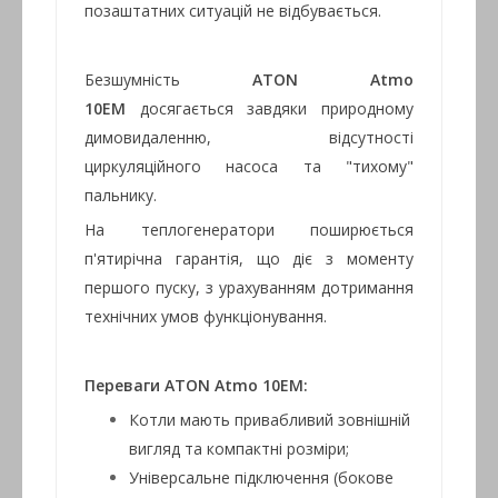
позаштатних ситуацій не відбувається.
Безшумність
ATON Atmo
10ЕM
досягається завдяки природному
димовидаленню, відсутності
циркуляційного насоса та "тихому"
пальнику.
На теплогенератори поширюється
п'ятирічна гарантія, що діє з моменту
першого пуску, з урахуванням дотримання
технічних умов функціонування.
Переваги
ATON Atmo 10ЕM:
Котли мають привабливий зовнішній
вигляд та компактні розміри;
Універсальне підключення (бокове